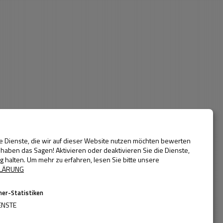
Baujahr
Alle Jahre
bis
bauern auf zwei Etagen. Für die optimale Einfügung des neuen
ockt, mit einer Holzfassade aus Lärche verkleidet, tal- und
ein harmonisches Weiterbauen im Bestand.
ie Dienste, die wir auf dieser Website nutzen möchten bewerten
haben das Sagen! Aktivieren oder deaktivieren Sie die Dienste,
ig halten.
Um mehr zu erfahren, lesen Sie bitte unsere
LÄRUNG
er-Statistiken
ENSTE