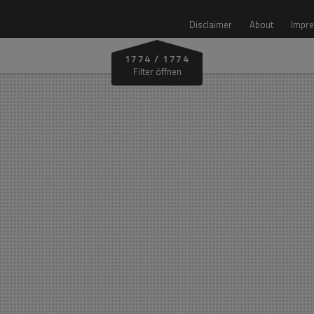
Disclaimer
About
Impre
1774
/
1774
Zone
Filter öffnen
Alle Zonen
Vinschgau
Bozen Land
telruth
Unterland
Eisacktal
Pustertal
Gadertal
Burggrafenamt
Bozen‑Leifers
Überetsch
Wipptal
Gröden
Architektur Preis