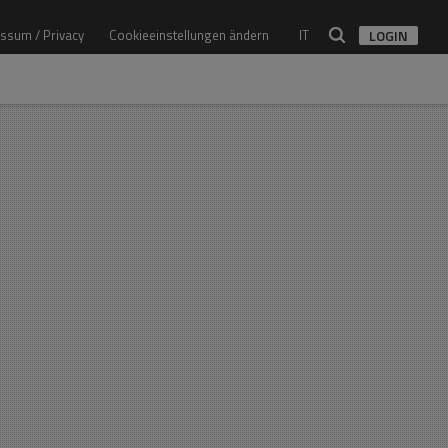
ssum / Privacy
Cookieeinstellungen ändern
IT
LOGIN
Architekt
Alle Architekten
Studio
Alle Studios