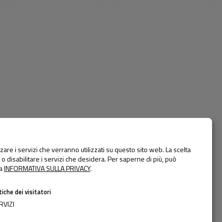
Anno di costruzione
Tutti gli anni
a
are i servizi che verranno utilizzati su questo sito web. La scelta
 o disabilitare i servizi che desidera.
Per saperne di più, può
te un passaggio interno ogni tre piani. Al piano terra si trovano
ra
INFORMATIVA SULLA PRIVACY
.
iche dei visitatori
RVIZI