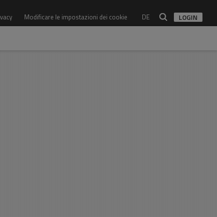
ivacy
Modificare le impostazioni dei cookie
DE
LOGIN
Architetto
Tutti gli Architetti
Studio
Tutti gli studi