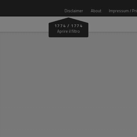
Disclaimer
About
Impressum / Pr
1774
/
1774
Zona
Aprire il filtro
Tutte le zone
Val Venosta
Bolzano e dintorni
pa
Bassa Atesina
Val Isarco
Val Pusteria
Val Badia
Burgraviato
Bolzano‑Laives
Oltradige
Alta Val Isarco
Val Gardena
Premio di Architettura