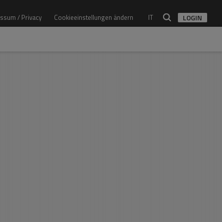
ssum / Privacy
Cookieeinstellungen ändern
IT
LOGIN
Architekt
Alle Architekten
Studio
Alle Studios