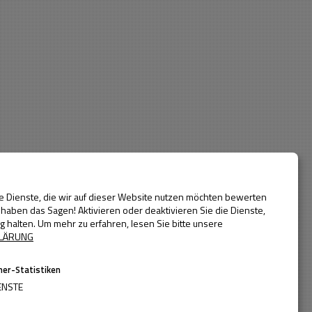
Baujahr
Alle Jahre
bis
ie steile Topografie. An einem Ort, der bereits für öffentliche
ie Dienste, die wir auf dieser Website nutzen möchten bewerten
ngsräume funktional und räumlich unter einem Dach vereint.
haben das Sagen! Aktivieren oder deaktivieren Sie die Dienste,
ig halten.
Um mehr zu erfahren, lesen Sie bitte unsere
LÄRUNG
er-Statistiken
ENSTE