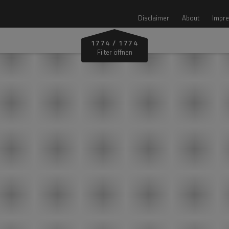
Disclaimer
About
Impre
1774
/
1774
Zone
Filter öffnen
Alle Zonen
Vinschgau
Bozen Land
Unterland
Eisacktal
Pustertal
Gadertal
Burggrafenamt
Bozen‑Leifers
Überetsch
Wipptal
Gröden
Architektur Preis