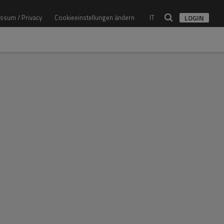
ssum / Privacy
Cookieeinstellungen ändern
IT
LOGIN
Architekt
Alle Architekten
Studio
Alle Studios