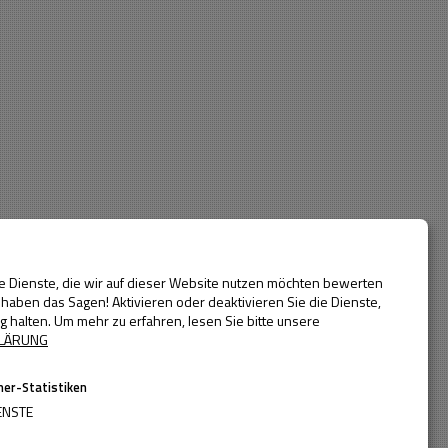
Baujahr
Alle Jahre
bis
rrlichem Ausblick auf die angrenzende Kulturlandschaft. Die
genutzt.
ie Dienste, die wir auf dieser Website nutzen möchten bewerten
haben das Sagen! Aktivieren oder deaktivieren Sie die Dienste,
ig halten.
Um mehr zu erfahren, lesen Sie bitte unsere
LÄRUNG
er-Statistiken
ENSTE