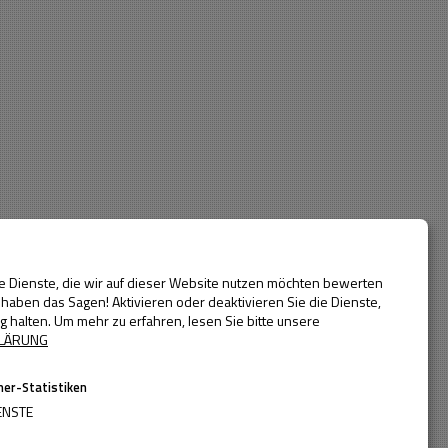
Baujahr
Alle Jahre
bis
ie Dienste, die wir auf dieser Website nutzen möchten bewerten
öschchenschlaf. Der Plan: zwei zeitgemäße Wohnungen für ihre
haben das Sagen! Aktivieren oder deaktivieren Sie die Dienste,
malamt aufwendig saniert. Dabei wurde das Gebaude vollkommen
ig halten.
Um mehr zu erfahren, lesen Sie bitte unsere
egen wurde entfernt, um dadurch großzügige lichtdurchflutete
LÄRUNG
er-Statistiken
ENSTE