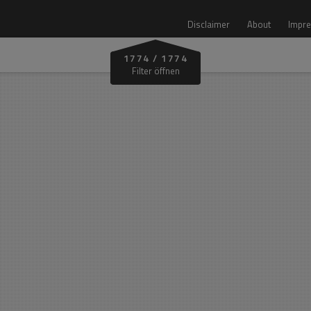
Disclaimer
About
Impre
1774
/
1774
Zone
Filter öffnen
Alle Zonen
Vinschgau
Bozen Land
Unterland
Eisacktal
Pustertal
Gadertal
Burggrafenamt
Bozen‑Leifers
Überetsch
Wipptal
Gröden
Architektur Preis