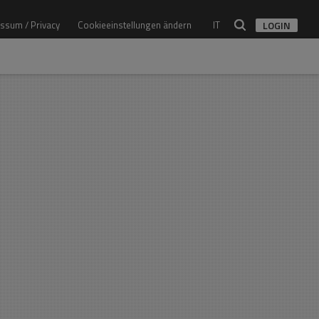
ssum / Privacy
Cookieeinstellungen ändern
IT
LOGIN
Architekt
Alle Architekten
Studio
Alle Studios